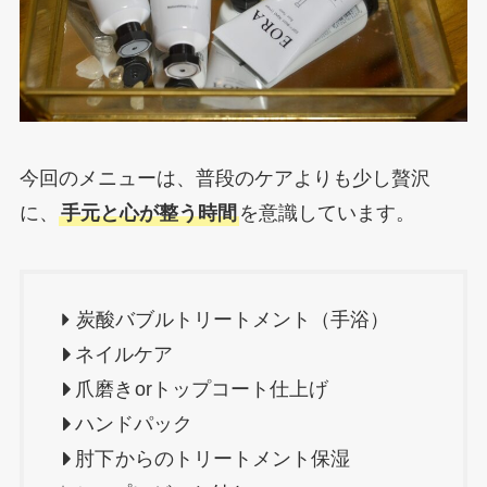
今回のメニューは、普段のケアよりも少し贅沢
に、
手元と心が整う時間
を意識しています。
炭酸バブルトリートメント（手浴）
ネイルケア
爪磨き
orトップコート仕上げ
ハンドパック
肘下
からのトリートメント保湿