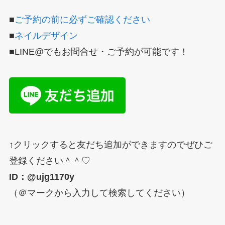
■
ご予約の前に必ずご確認ください
MENU
■
ネイルデザイン
■LINE@でもお問合せ・ご予約が可能です！
INFORMATION
CONTACT
↑クリックすると友だち追加ができますのでぜひご
登録ください＾＾♡
ID：@ujg1170y
（＠マークから入力して検索してください）