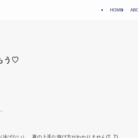
HOME
AB
もう♡
…
泳げない）、夏の上手な遊び方がわかりません(T_T)