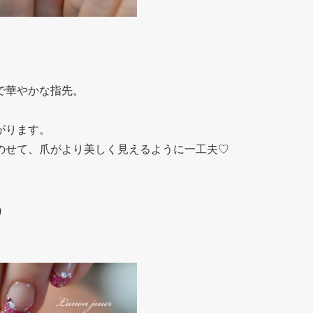
で華やかな指先。
がります。
のせて、爪がより美しく見えるように一工夫♡
)